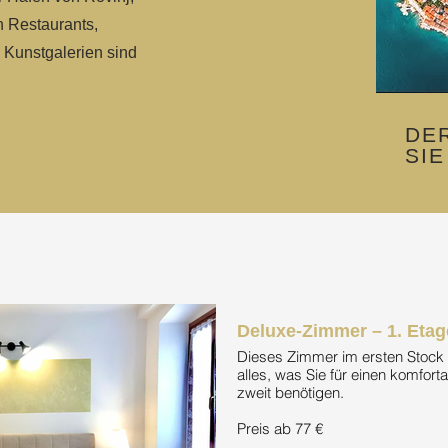
TOP-
n Restaurants,
LAGE
 Kunstgalerien sind
DE
SI
Deluxe-Zimmer – 1. Etag
Dieses Zimmer im ersten Stock
alles, was Sie für einen komfort
zweit benötigen.
Preis ab 77 €