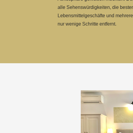
alle Sehenswürdigkeiten, die beste
Lebensmittelgeschäfte und mehrere
nur wenige Schritte entfernt.